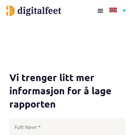
Hopp
rett
til
innholdet
Vi trenger litt mer
informasjon for å lage
rapporten
Fullt
Navn