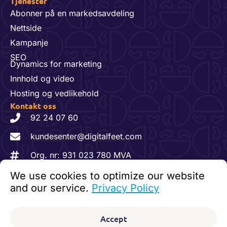
Tjenester
Abonner på en markedsavdeling
Nettside
Kampanje
SEO
Dynamics for marketing
Innhold og video
Hosting og vedlikehold
Kontakt oss
92 24 07 60
kundesenter@digitalfeet.com
Org. nr: 931 023 780 MVA
We use cookies to optimize our website
F
L
I
Følg oss:
and our service.
Privacy Policy
a
i
n
c
n
s
© 2026 Digitalfeet. Alle rettigheter reservert.
e
k
t
Accept
b
e
a
Personvernerklæring