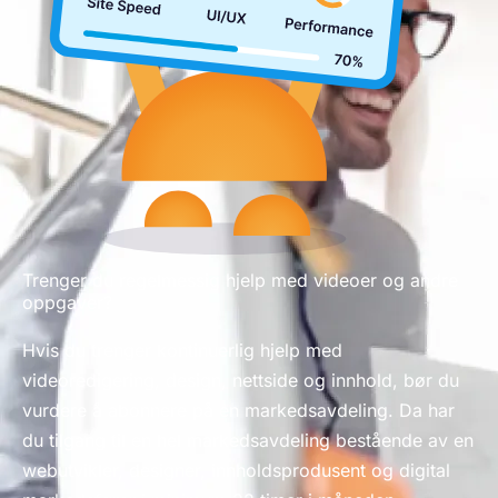
Trenger du regelmessig hjelp med videoer og andre
oppgaver?
Hvis du trenger kontinuerlig hjelp med
videoredigering, design, nettside og innhold, bør du
vurdere å abonnere på en markedsavdeling. Da har
du tilgang til en hel markedsavdeling bestående av en
webutvikler, designer, innholdsprodusent og digital