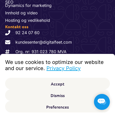
SEO
Dynamics for marketing
Innhold og video
Hosting og vedlikehold
Kontakt oss
92 24 07 60
kundesenter@digitalfeet.com
Org. nr: 931 023 780 MVA
We use cookies to optimize our website
F
L
I
Følg oss:
and our service.
Privacy Policy
a
i
n
c
n
s
© 2026 Digitalfeet. Alle rettigheter reservert.
e
k
t
Accept
b
e
a
Personvernerklæring
o
d
g
Dismiss
o
i
r
k
n
a
-
-
m
Preferences
f
i