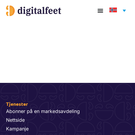
Hopp
rett
til
innholdet
Tjenester
Abonner på en markedsavdeling
Nettside
Kampanje