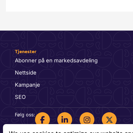
Tjenester
Abonner på en markedsavdeling
Nettside
Kampanje
SEO
F
L
I
Følg oss:
a
i
n
c
n
s