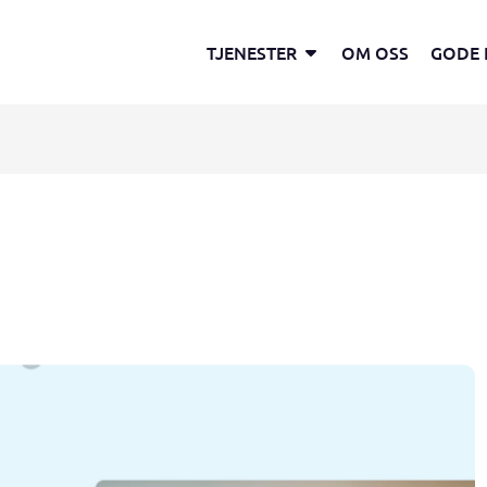
Open Tjenester
TJENESTER
OM OSS
GODE 