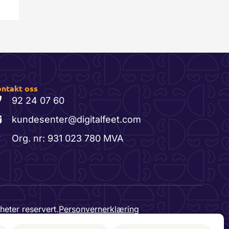
ntakt oss
92 24 07 60
kundesenter@digitalfeet.com
Org. nr: 931 023 780 MVA
heter reservert.
Personvernerklæring