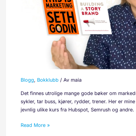
2024
–
og
hvorfor
Blogg
,
Bokklubb
/ Av
maia
Det finnes utrolige mange gode bøker om markedsfø
sykler, tar buss, kjører, rydder, trener. Her er mine
jevnlig ulike kurs fra Hubspot, Semrush og andre.
Read More »