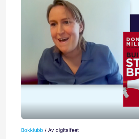
Bokklubbdiskusjon
Opptak
Bokklubb
/ Av
digitalfeet