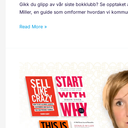
Gikk du glipp av vår siste bokklubb? Se opptaket
Miller, en guide som omformer hvordan vi kommun
Read More »
De
beste
bøkene
jeg
har
lest
om
markedsføring
i