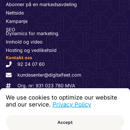
Abonner på en markedsavdeling
Nettside
Kampanje
SEO
Dynamics for marketing
Innhold og video
Hosting og vedlikehold
Kontakt oss
92 24 07 60
kundesenter@digitalfeet.com
Org. nr: 931 023 780 MVA
We use cookies to optimize our website
F
L
I
Følg oss:
and our service.
Privacy Policy
a
i
n
c
n
s
© 2026 Digitalfeet. Alle rettigheter reservert.
e
k
t
Accept
b
e
a
Personvernerklæring