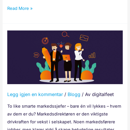
Read More »
To
CMO-
er
med
samme
kompetanse,
men
bare
Legg igjen en kommentar
/
Blogg
/ Av
digitalfeet
én
vil
To like smarte markedssjefer – bare én vil lykkes – hvem
lykkes
av dem er du? Markedsdirektøren er den viktigste
drivkraften for vekst i selskapet. Noen markedsførere
jobber, men klarer aldri å skape betydelige resultater.