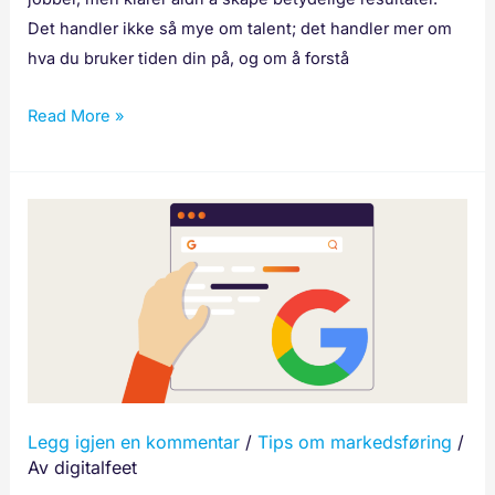
Det handler ikke så mye om talent; det handler mer om
hva du bruker tiden din på, og om å forstå
Read More »
Slik
gir
du
tilgang
til
Google
Search
Console
Legg igjen en kommentar
/
Tips om markedsføring
/
Av
digitalfeet