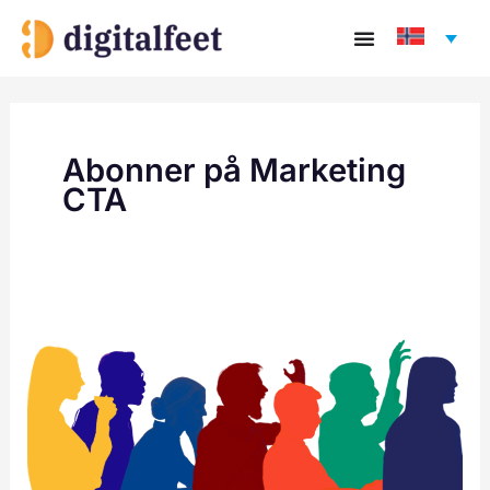
Hopp
rett
til
innholdet
Abonner på Marketing
CTA
De
7
dødssyndene
i
B2B-
markedsføring
(og