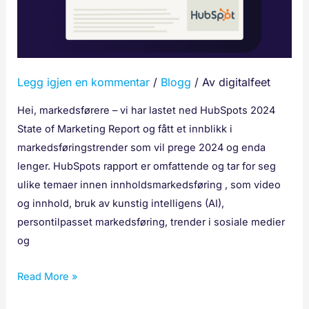
fra
HubSpot’s
2024
State
Legg igjen en kommentar
/
Blogg
/ Av
digitalfeet
of
Marketing
Hei, markedsførere – vi har lastet ned HubSpots 2024
report
State of Marketing Report og fått et innblikk i
markedsføringstrender som vil prege 2024 og enda
lenger. HubSpots rapport er omfattende og tar for seg
ulike temaer innen innholdsmarkedsføring , som video
og innhold, bruk av kunstig intelligens (AI),
persontilpasset markedsføring, trender i sosiale medier
og
Read More »