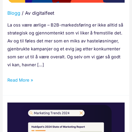
hvordan
Blogg
/ Av
digitalfeet
du
unngår
La oss være ærlige – B2B-markedsføring er ikke alltid så
dem)
strategisk og gjennomtenkt som vi liker å fremstille det.
Av og til føles det mer som en miks av hasteløsninger,
gjenbrukte kampanjer og et evig jag etter konkurrenter
som ser ut til å være overalt. Og selv om vi gjør så godt
vi kan, havner […]
Read More »
De
10
viktigste
funnene